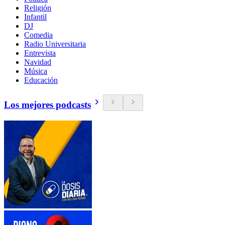
Religión
Infantil
DJ
Comedia
Radio Universitaria
Entrevista
Navidad
Música
Educación
Los mejores podcasts