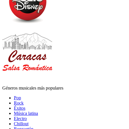
Géneros musicales más populares
Pop
Rock
Éxitos
Música latina
Electro
Chillout
Reggaetón