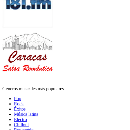
Géneros musicales más populares
Pop
Rock
Éxitos
Música latina
Electro
Chillout
Reggaetón