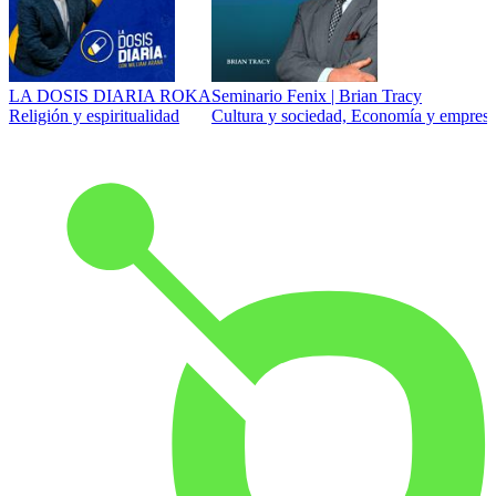
LA DOSIS DIARIA ROKA
Seminario Fenix | Brian Tracy
Religión y espiritualidad
Cultura y sociedad, Economía y empresa