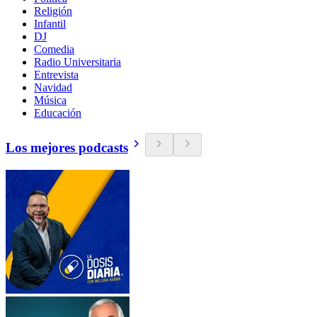
Religión
Infantil
DJ
Comedia
Radio Universitaria
Entrevista
Navidad
Música
Educación
Los mejores podcasts