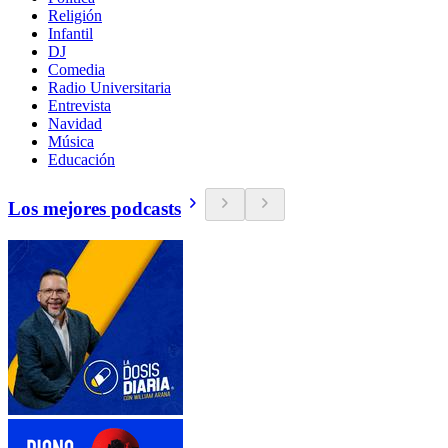
Religión
Infantil
DJ
Comedia
Radio Universitaria
Entrevista
Navidad
Música
Educación
Los mejores podcasts