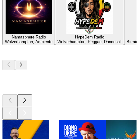
Namasphere Radio
HypeDem Radio
Wolverhampton, Ambiente
Wolverhampton, Reggae, Dancehall
Birmin
Los mejores
podcasts
Los mejores
podcasts
Los mejores
podcasts