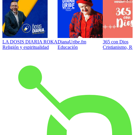
LA DOSIS DIARIA ROKA
DianaUribe.fm
365 con Dios
Religión y espiritualidad
Educación
Cristianismo, Rel