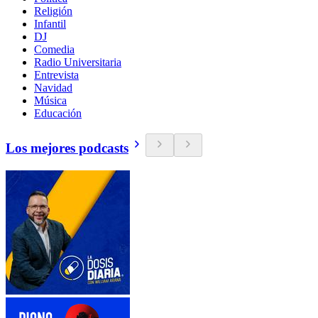
Religión
Infantil
DJ
Comedia
Radio Universitaria
Entrevista
Navidad
Música
Educación
Los mejores podcasts