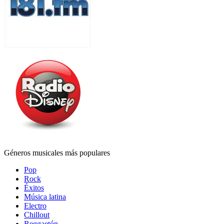
Géneros musicales más populares
Pop
Rock
Éxitos
Música latina
Electro
Chillout
Reggaetón