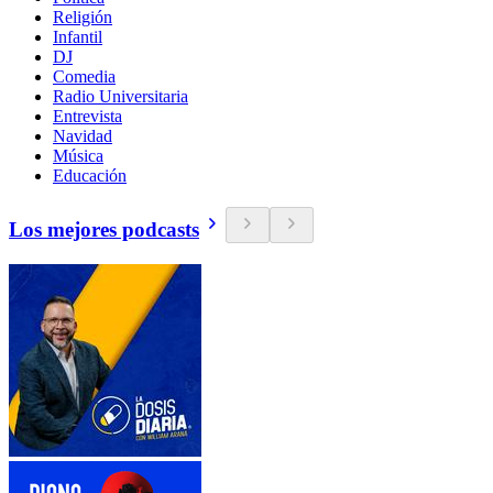
Religión
Infantil
DJ
Comedia
Radio Universitaria
Entrevista
Navidad
Música
Educación
Los mejores podcasts