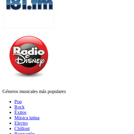
Géneros musicales más populares
Pop
Rock
Éxitos
Música latina
Electro
Chillout
Reggaetón