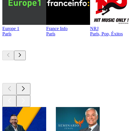
Europe 1
France Info
NRJ
París
París
París, Pop, Éxitos
Los mejores
podcasts
Los mejores
podcasts
Los mejores
podcasts