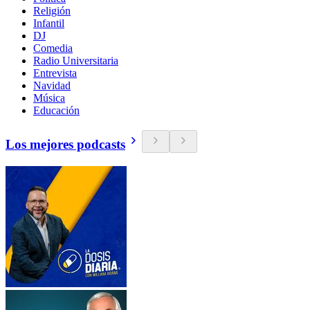
Religión
Infantil
DJ
Comedia
Radio Universitaria
Entrevista
Navidad
Música
Educación
Los mejores podcasts