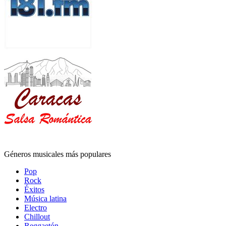
Géneros musicales más populares
Pop
Rock
Éxitos
Música latina
Electro
Chillout
Reggaetón