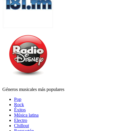
Géneros musicales más populares
Pop
Rock
Éxitos
Música latina
Electro
Chillout
Reggaetón