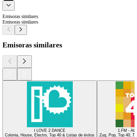
Emisoras similares
Emisoras similares
Emisoras similares
I LOVE 2 DANCE
1.FM - Abs
Colonia, House, Electro, Top 40 & Listas de éxitos
Zug, Pop, Top 40, To