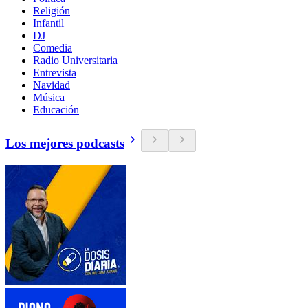
Religión
Infantil
DJ
Comedia
Radio Universitaria
Entrevista
Navidad
Música
Educación
Los mejores podcasts