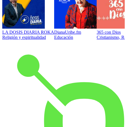
LA DOSIS DIARIA ROKA
DianaUribe.fm
365 con Dios
Religión y espiritualidad
Educación
Cristianismo, Rel