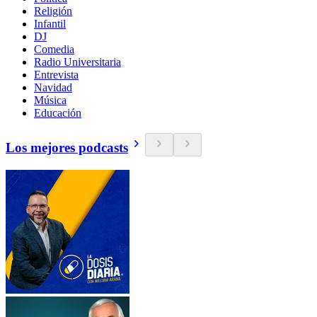
Religión
Infantil
DJ
Comedia
Radio Universitaria
Entrevista
Navidad
Música
Educación
Los mejores podcasts