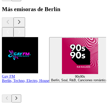
Más emisoras de Berlín
Gay FM
90s90s
Berlín, Soul, R&B, Canciones romántica
Berlín, Techno, Electro, House
Los mejores
podcasts
Los mejores
podcasts