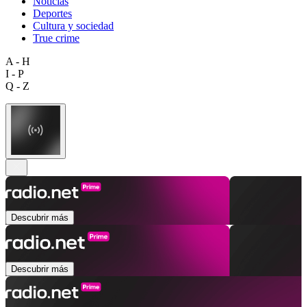
Noticias
Deportes
Cultura y sociedad
True crime
A - H
I - P
Q - Z
Descubrir más
Descubrir más