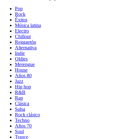
Pop
Rock
Éxitos
Música latina
Electro
Chillout
Reggaetón
Alternativa
Indie
Oldies
Merengue
House
Años 80
Jazz
Hip hop
R&B
Rap
Clásica
Salsa
Rock clásico
Techno
Años 70
Soul
Trance