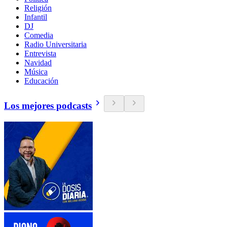
Religión
Infantil
DJ
Comedia
Radio Universitaria
Entrevista
Navidad
Música
Educación
Los mejores podcasts