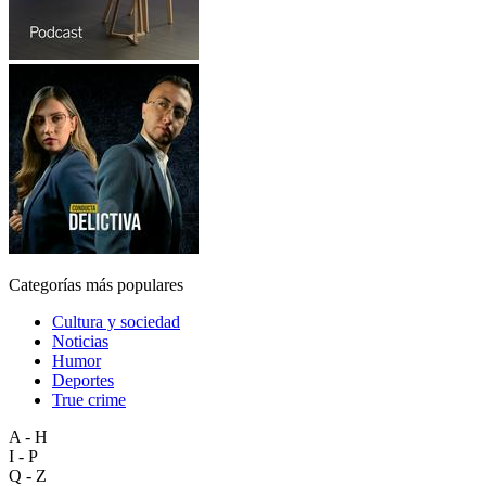
Categorías más populares
Cultura y sociedad
Noticias
Humor
Deportes
True crime
A - H
I - P
Q - Z