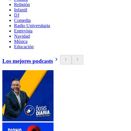
Religión
Infantil
DJ
Comedia
Radio Universitaria
Entrevista
Navidad
Música
Educación
Los mejores podcasts