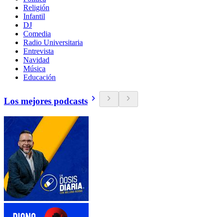
Religión
Infantil
DJ
Comedia
Radio Universitaria
Entrevista
Navidad
Música
Educación
Los mejores podcasts