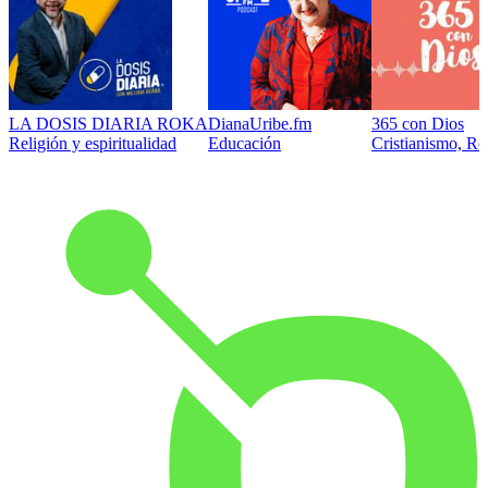
LA DOSIS DIARIA ROKA
DianaUribe.fm
365 con Dios
Religión y espiritualidad
Educación
Cristianismo, Rel