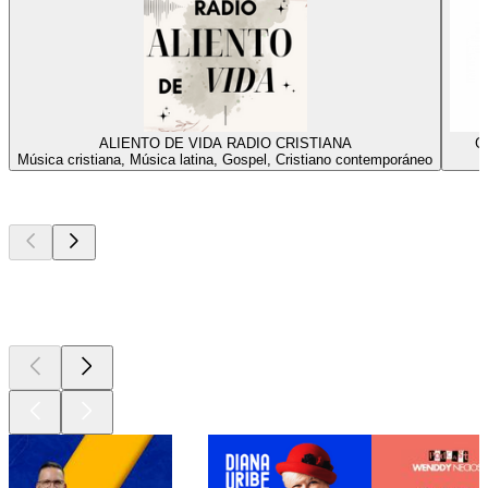
ALIENTO DE VIDA RADIO CRISTIANA
Go
Música cristiana, Música latina, Gospel, Cristiano contemporáneo
M
Los mejores
podcasts
Los mejores
podcasts
Los mejores
podcasts