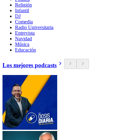
Religión
Infantil
DJ
Comedia
Radio Universitaria
Entrevista
Navidad
Música
Educación
Los mejores podcasts