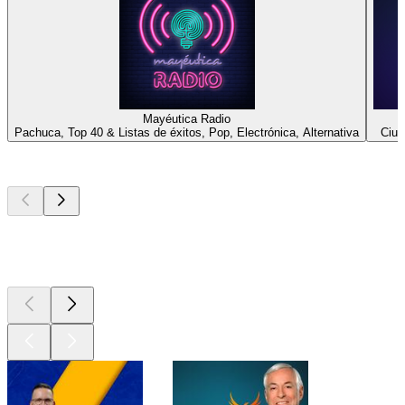
Mayéutica Radio
Pachuca, Top 40 & Listas de éxitos, Pop, Electrónica, Alternativa
Ciud
Los mejores
podcasts
Los mejores
podcasts
Los mejores
podcasts