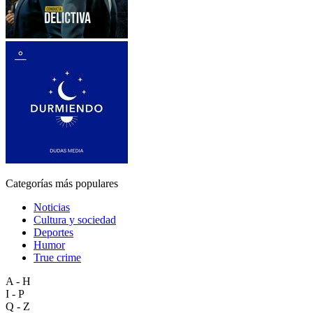
Categorías más populares
Noticias
Cultura y sociedad
Deportes
Humor
True crime
A - H
I - P
Q - Z