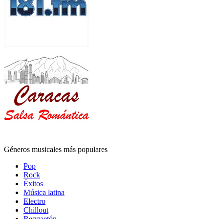
Géneros musicales más populares
Pop
Rock
Éxitos
Música latina
Electro
Chillout
Reggaetón