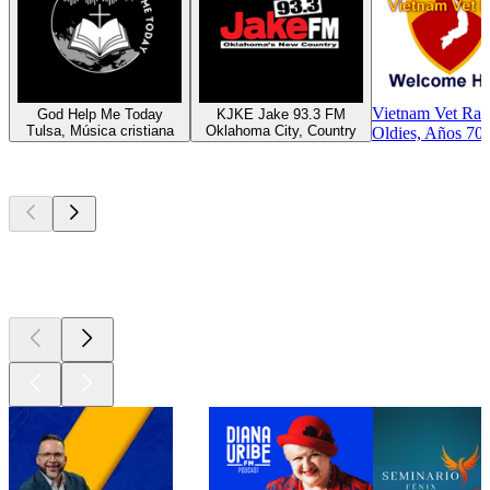
Vietnam Vet Rad
God Help Me Today
KJKE Jake 93.3 FM
Tulsa, Música cristiana
Oklahoma City, Country
Oldies, Años 70
Los mejores
podcasts
Los mejores
podcasts
Los mejores
podcasts