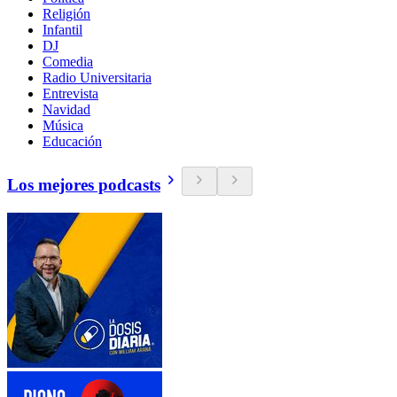
Religión
Infantil
DJ
Comedia
Radio Universitaria
Entrevista
Navidad
Música
Educación
Los mejores podcasts