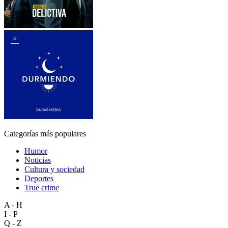
Categorías más populares
Humor
Noticias
Cultura y sociedad
Deportes
True crime
A - H
I - P
Q - Z