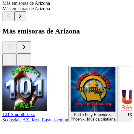
Más emisoras de Arizona
Más emisoras de Arizona
Más emisoras de Arizona
101 Smooth Jazz
Radio Fe y Esperanza
UG
Phoenix, Música cristiana
T
Scottsdale AZ, Jazz, Easy listening
Los mejores
podcasts