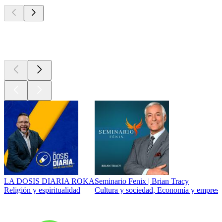
Los mejores
podcasts
Los mejores
podcasts
LA DOSIS DIARIA ROKA
Seminario Fenix | Brian Tracy
Religión y espiritualidad
Cultura y sociedad, Economía y empresa