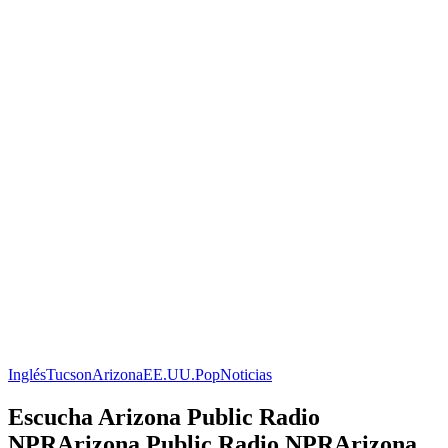
Inglés
Tucson
Arizona
EE.UU.
Pop
Noticias
Escucha Arizona Public Radio
NPRArizona Public Radio NPRArizona