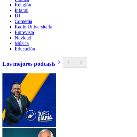
Religión
Infantil
DJ
Comedia
Radio Universitaria
Entrevista
Navidad
Música
Educación
Los mejores podcasts