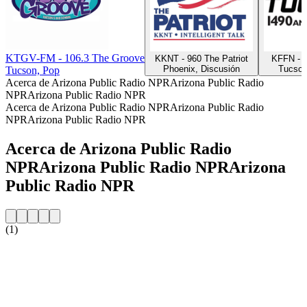
KTGV-FM - 106.3 The Groove
KKNT - 960 The Patriot
KFFN - 
Phoenix, Discusión
Tucson
Tucson, Pop
Acerca de Arizona Public Radio NPRArizona Public Radio
NPRArizona Public Radio NPR
Acerca de Arizona Public Radio NPRArizona Public Radio
NPRArizona Public Radio NPR
Acerca de Arizona Public Radio
NPRArizona Public Radio NPRArizona
Public Radio NPR
(1)
Sitio web de la emisora