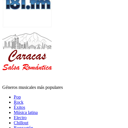
Géneros musicales más populares
Pop
Rock
Éxitos
Música latina
Electro
Chillout
Reggaetón