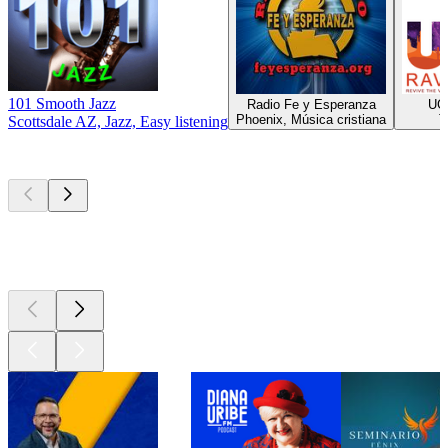
101 Smooth Jazz
Radio Fe y Esperanza
UG
Phoenix, Música cristiana
T
Scottsdale AZ, Jazz, Easy listening
Los mejores
podcasts
Los mejores
podcasts
Los mejores
podcasts