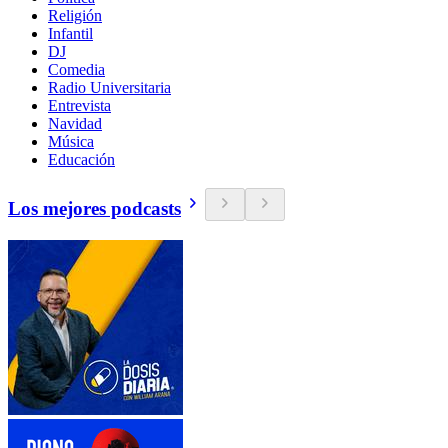
Religión
Infantil
DJ
Comedia
Radio Universitaria
Entrevista
Navidad
Música
Educación
Los mejores podcasts