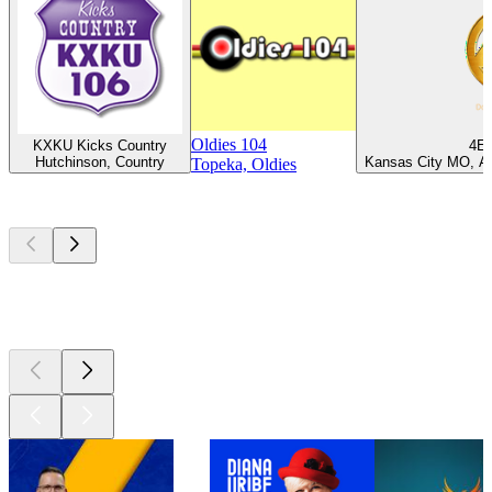
Oldies 104
KXKU Kicks Country
4E
Hutchinson, Country
Kansas City MO, Añ
Topeka, Oldies
Los mejores
podcasts
Los mejores
podcasts
Los mejores
podcasts