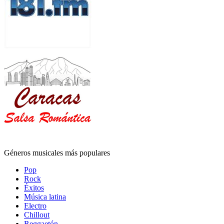
Géneros musicales más populares
Pop
Rock
Éxitos
Música latina
Electro
Chillout
Reggaetón