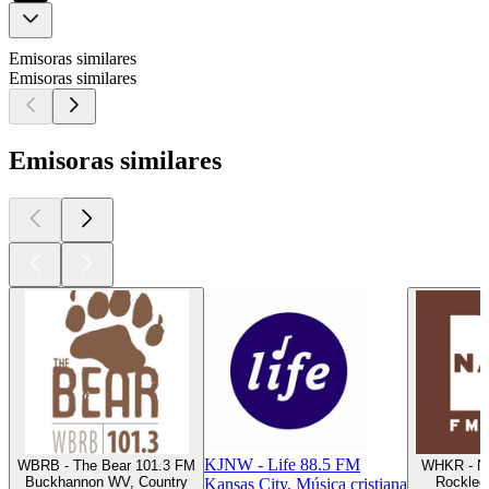
Emisoras similares
Emisoras similares
Emisoras similares
KJNW - Life 88.5 FM
WBRB - The Bear 101.3 FM
WHKR - N
Buckhannon WV, Country
Rockled
Kansas City, Música cristiana