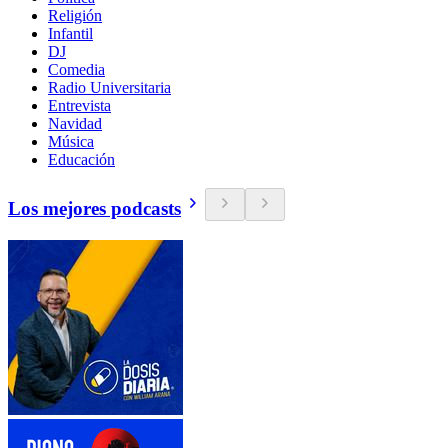
Religión
Infantil
DJ
Comedia
Radio Universitaria
Entrevista
Navidad
Música
Educación
Los mejores podcasts