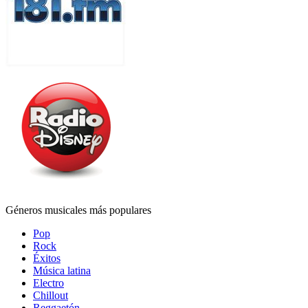
Géneros musicales más populares
Pop
Rock
Éxitos
Música latina
Electro
Chillout
Reggaetón