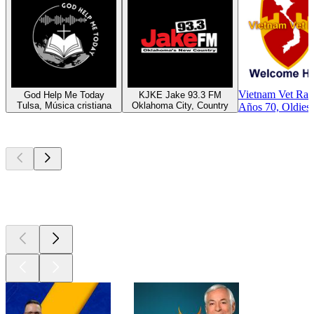
Vietnam Vet Rad
God Help Me Today
KJKE Jake 93.3 FM
Tulsa, Música cristiana
Oklahoma City, Country
Años 70, Oldies
Los mejores
podcasts
Los mejores
podcasts
Los mejores
podcasts