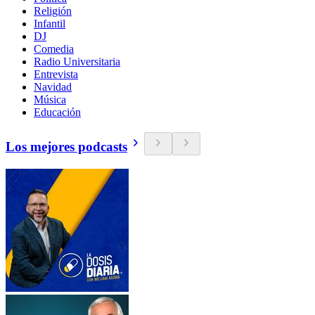
Religión
Infantil
DJ
Comedia
Radio Universitaria
Entrevista
Navidad
Música
Educación
Los mejores podcasts