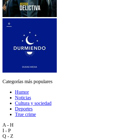
Categorías más populares
Humor
Noticias
Cultura y sociedad
Deportes
True crime
A - H
I - P
Q - Z