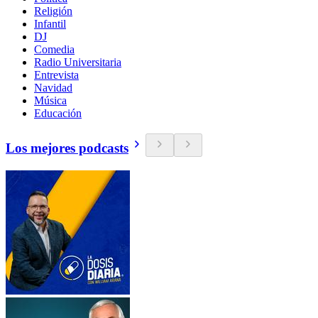
Religión
Infantil
DJ
Comedia
Radio Universitaria
Entrevista
Navidad
Música
Educación
Los mejores podcasts