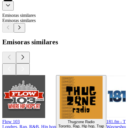
Emisoras similares
Emisoras similares
Emisoras similares
Flow 103
181.fm - T
Thugzone Radio
Toronto, Rap, Hip hop, Trap
Londres, Rap, R&B, Hip hop
Waynesboro