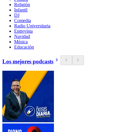
Religión
Infantil
DJ
Comedia
Radio Universitaria
Entrevista
Navidad
Música
Educación
Los mejores podcasts