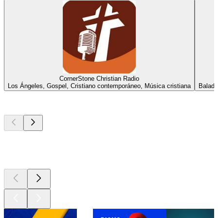
CornerStone Christian Radio
Los Ángeles, Gospel, Cristiano contemporáneo, Música cristiana
Balada
Los mejores
podcasts
Los mejores
podcasts
Los mejores
podcasts