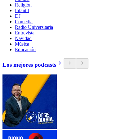
Religión
Infantil
DJ
Comedia
Radio Universitaria
Entrevista
Navidad
Música
Educación
Los mejores podcasts