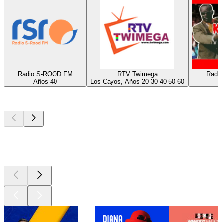
Radio S-ROOD FM
RTV Twimega
Radyo
Años 40
Los Cayos, Años 20 30 40 50 60
T
Los mejores
podcasts
Los mejores
podcasts
Los mejores
podcasts