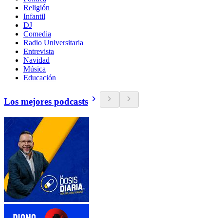
Religión
Infantil
DJ
Comedia
Radio Universitaria
Entrevista
Navidad
Música
Educación
Los mejores podcasts