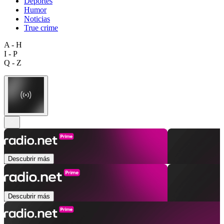
Deportes
Humor
Noticias
True crime
A - H
I - P
Q - Z
Descubrir más
Descubrir más