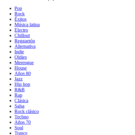
Pop
Rock
Éxitos
Música latina
Electro
Chillout
Reggaetón
Alternativa
Indie
Oldies
Merengue
House
Años 80
Jazz
Hip hop
R&B
Rap
Clásica
Salsa
Rock clásico
Techno
Años 70
Soul
Trance