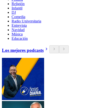
Religión
Infantil
DJ
Comedia
Radio Universitaria
Entrevista
Navidad
Música
Educación
Los mejores podcasts