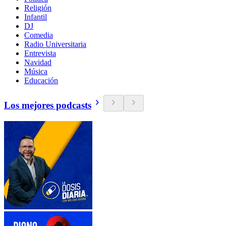
Religión
Infantil
DJ
Comedia
Radio Universitaria
Entrevista
Navidad
Música
Educación
Los mejores podcasts