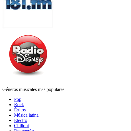
Géneros musicales más populares
Pop
Rock
Éxitos
Música latina
Electro
Chillout
Reggaetón