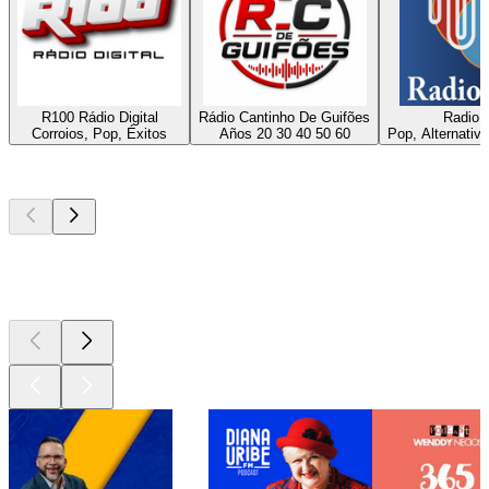
R100 Rádio Digital
Rádio Cantinho De Guifões
Radio 
Corroios, Pop, Éxitos
Años 20 30 40 50 60
Pop, Alternativ
Los mejores
podcasts
Los mejores
podcasts
Los mejores
podcasts