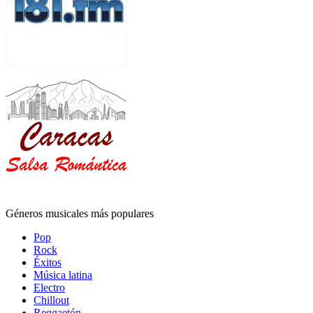
Géneros musicales más populares
Pop
Rock
Éxitos
Música latina
Electro
Chillout
Reggaetón