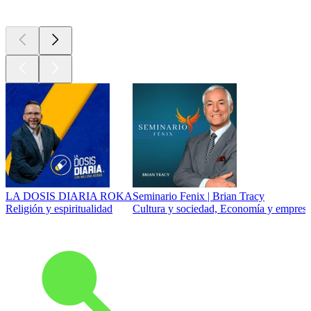
Los mejores
podcasts
LA DOSIS DIARIA ROKA
Seminario Fenix | Brian Tracy
Religión y espiritualidad
Cultura y sociedad, Economía y empresa