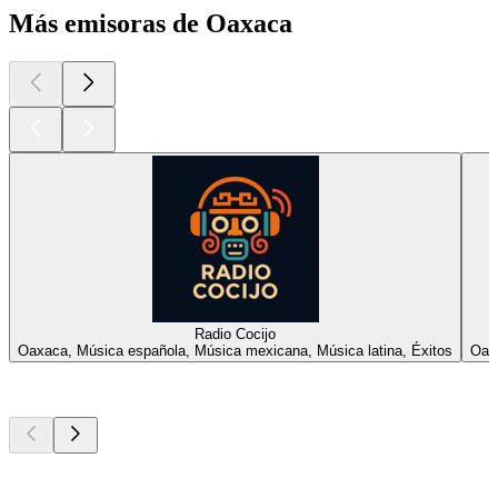
Más emisoras de Oaxaca
Radio Cocijo
Oaxaca, Música española, Música mexicana, Música latina, Éxitos
Oax
Los mejores
podcasts
Los mejores
podcasts