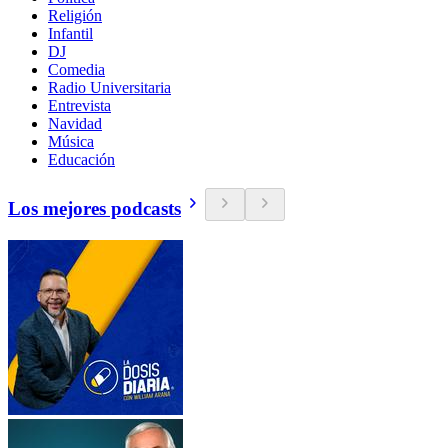
Religión
Infantil
DJ
Comedia
Radio Universitaria
Entrevista
Navidad
Música
Educación
Los mejores podcasts