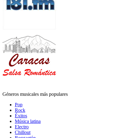
Géneros musicales más populares
Pop
Rock
Éxitos
Música latina
Electro
Chillout
Reggaetón