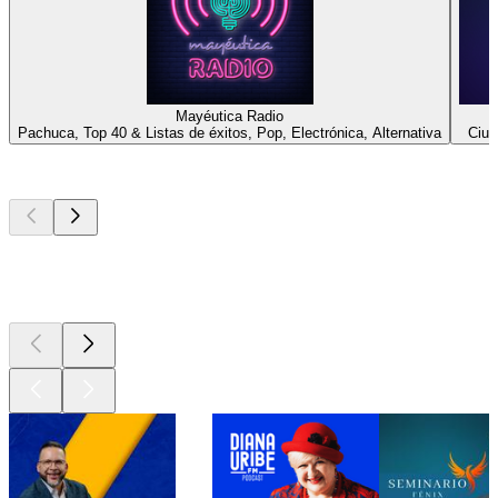
Mayéutica Radio
Pachuca, Top 40 & Listas de éxitos, Pop, Electrónica, Alternativa
Ciud
Los mejores
podcasts
Los mejores
podcasts
Los mejores
podcasts