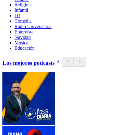
Religión
Infantil
DJ
Comedia
Radio Universitaria
Entrevista
Navidad
Música
Educación
Los mejores podcasts