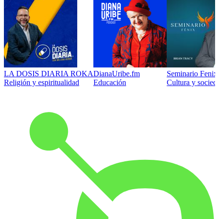
LA DOSIS DIARIA ROKA
DianaUribe.fm
Seminario Fenix 
Religión y espiritualidad
Educación
Cultura y socied