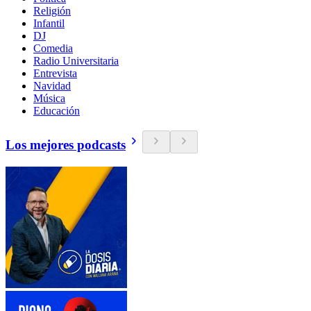
Religión
Infantil
DJ
Comedia
Radio Universitaria
Entrevista
Navidad
Música
Educación
Los mejores podcasts