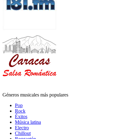
Géneros musicales más populares
Pop
Rock
Éxitos
Música latina
Electro
Chillout
Reggaetón