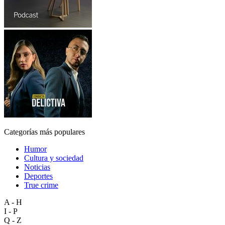
Categorías más populares
Humor
Cultura y sociedad
Noticias
Deportes
True crime
A - H
I - P
Q - Z