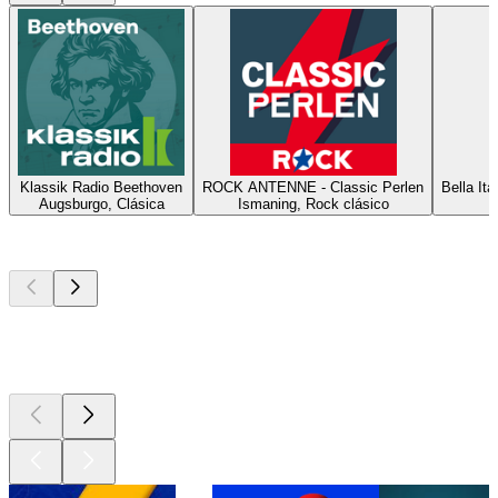
Klassik Radio Beethoven
ROCK ANTENNE - Classic Perlen
Bella It
Augsburgo, Clásica
Ismaning, Rock clásico
Los mejores
podcasts
Los mejores
podcasts
Los mejores
podcasts