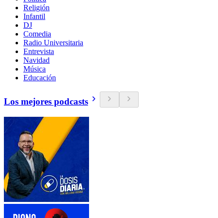
Religión
Infantil
DJ
Comedia
Radio Universitaria
Entrevista
Navidad
Música
Educación
Los mejores podcasts