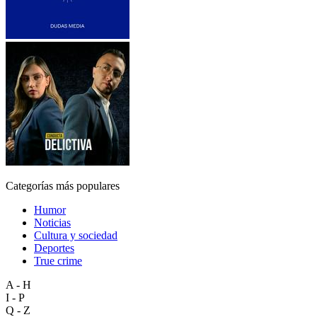
Categorías más populares
Humor
Noticias
Cultura y sociedad
Deportes
True crime
A - H
I - P
Q - Z