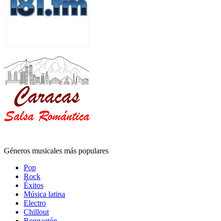
Géneros musicales más populares
Pop
Rock
Éxitos
Música latina
Electro
Chillout
Reggaetón