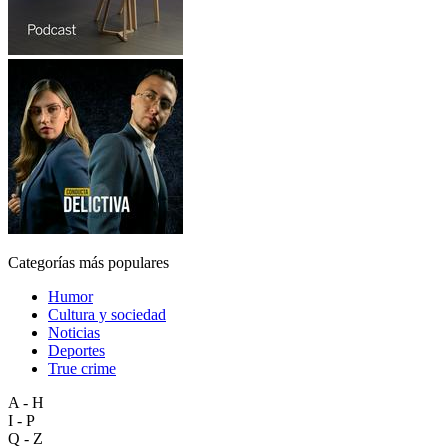
Categorías más populares
Humor
Cultura y sociedad
Noticias
Deportes
True crime
A - H
I - P
Q - Z