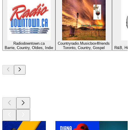
Radiodowntown.ca
Countryradio.Musicbox4friends
Barrie, Country, Oldies, Indie
Toronto, Country, Gospel
R&B, Hip
Los mejores
podcasts
Los mejores
podcasts
Los mejores
podcasts