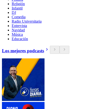
Religión
Infantil
DJ
Comedia
Radio Universitaria
Entrevista
Navidad
Música
Educación
Los mejores podcasts