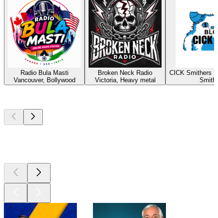
Radio Bula Masti
Broken Neck Radio
CICK Smithers R
Vancouver, Bollywood
Victoria, Heavy metal
Smith
Los mejores
podcasts
Los mejores
podcasts
Los mejores
podcasts