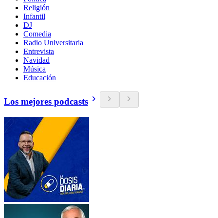
Religión
Infantil
DJ
Comedia
Radio Universitaria
Entrevista
Navidad
Música
Educación
Los mejores podcasts