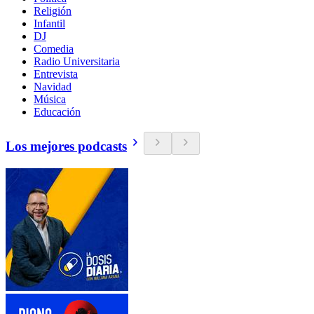
Religión
Infantil
DJ
Comedia
Radio Universitaria
Entrevista
Navidad
Música
Educación
Los mejores podcasts