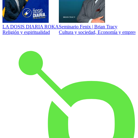
LA DOSIS DIARIA ROKA
Seminario Fenix | Brian Tracy
Religión y espiritualidad
Cultura y sociedad, Economía y empresa