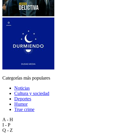
Categorías más populares
Noticias
Cultura y sociedad
Deportes
Humor
True crime
A - H
I - P
Q - Z