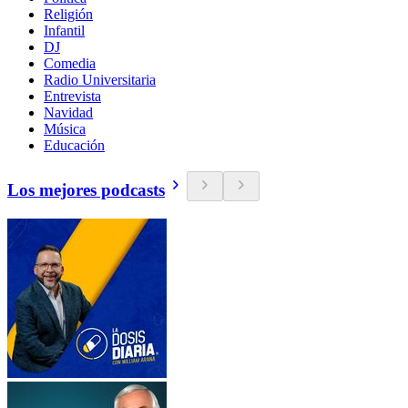
Religión
Infantil
DJ
Comedia
Radio Universitaria
Entrevista
Navidad
Música
Educación
Los mejores podcasts