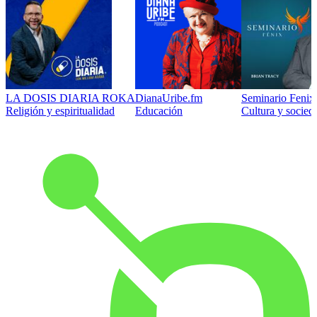
LA DOSIS DIARIA ROKA
DianaUribe.fm
Seminario Fenix 
Religión y espiritualidad
Educación
Cultura y socied