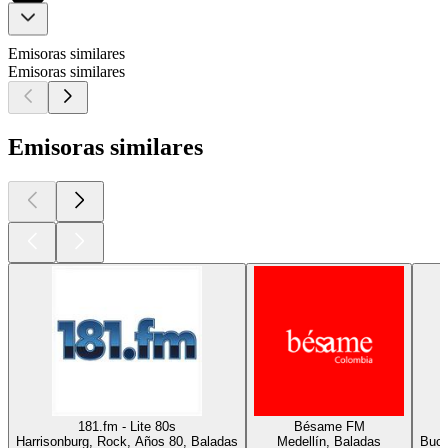
Emisoras similares
Emisoras similares
Emisoras similares
181.fm - Lite 80s
Bésame FM
Harrisonburg, Rock, Años 80, Baladas
Medellín, Baladas
Buca