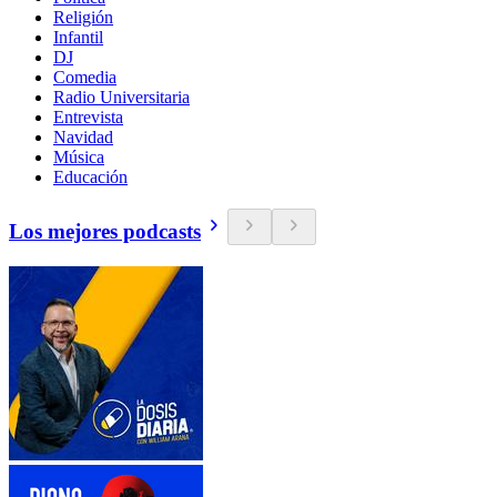
Religión
Infantil
DJ
Comedia
Radio Universitaria
Entrevista
Navidad
Música
Educación
Los mejores podcasts