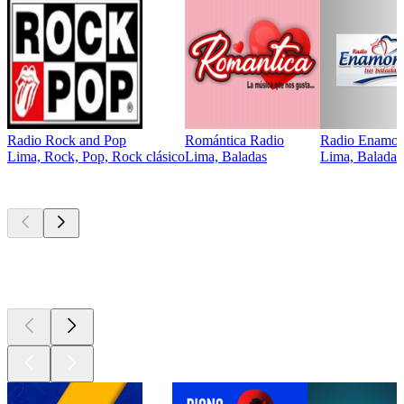
Radio Rock and Pop
Romántica Radio
Radio Enamo
Lima, Rock, Pop, Rock clásico
Lima, Baladas
Lima, Baladas,
Los mejores
podcasts
Los mejores
podcasts
Los mejores
podcasts