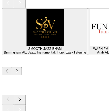
SMOOTH JAZZ BHAM
WAFN-FM - 
Birmingham AL, Jazz, Instrumental, Indie, Easy listening
Arab AL, 
Los mejores
podcasts
Los mejores
podcasts
Los mejores
podcasts