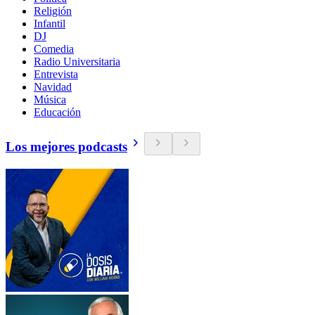
Religión
Infantil
DJ
Comedia
Radio Universitaria
Entrevista
Navidad
Música
Educación
Los mejores podcasts