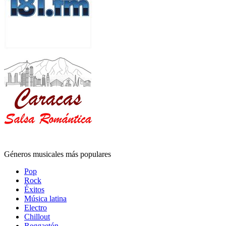
Géneros musicales más populares
Pop
Rock
Éxitos
Música latina
Electro
Chillout
Reggaetón