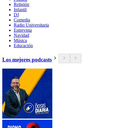
Religión
Infantil
DJ
Comedia
Radio Universitaria
Entrevista
Navidad
Música
Educación
Los mejores podcasts