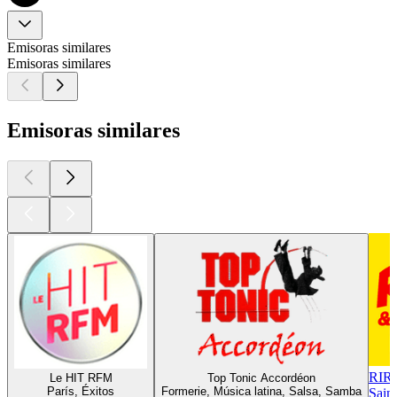
Emisoras similares
Emisoras similares
Emisoras similares
RIR
Le HIT RFM
Top Tonic Accordéon
París, Éxitos
Formerie, Música latina, Salsa, Samba
Sain