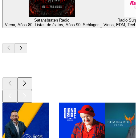
Satansbraten Radio
Radio Surp
Viena, Años 80, Listas de éxitos, Años 90, Schlager
Viena, EDM, Techn
Los mejores
podcasts
Los mejores
podcasts
Los mejores
podcasts