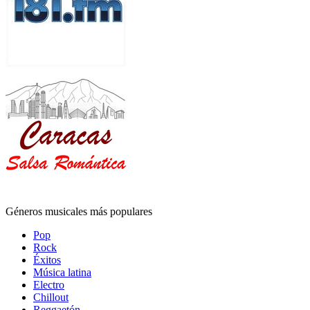
Géneros musicales más populares
Pop
Rock
Éxitos
Música latina
Electro
Chillout
Reggaetón