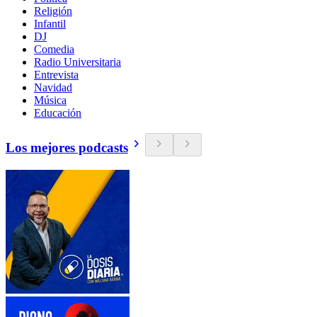
Religión
Infantil
DJ
Comedia
Radio Universitaria
Entrevista
Navidad
Música
Educación
Los mejores podcasts