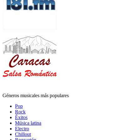
Géneros musicales más populares
Pop
Rock
Éxitos
Música latina
Electro
Chillout
Reggaetón