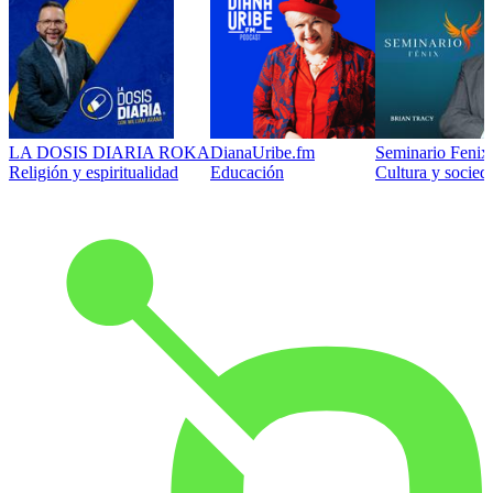
LA DOSIS DIARIA ROKA
DianaUribe.fm
Seminario Fenix 
Religión y espiritualidad
Educación
Cultura y socied