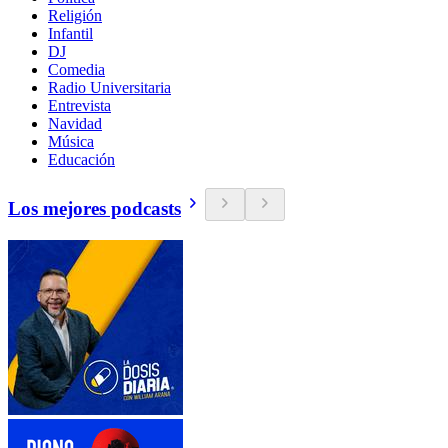
Religión
Infantil
DJ
Comedia
Radio Universitaria
Entrevista
Navidad
Música
Educación
Los mejores podcasts