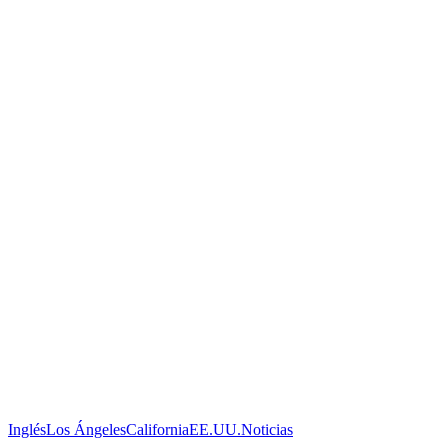
Inglés
Los Ángeles
California
EE.UU.
Noticias