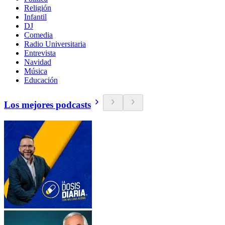
Religión
Infantil
DJ
Comedia
Radio Universitaria
Entrevista
Navidad
Música
Educación
Los mejores podcasts