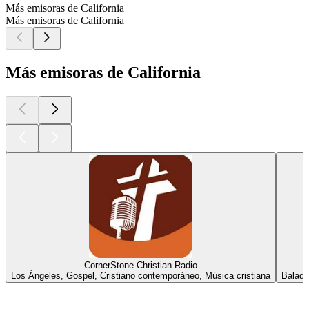
Más emisoras de California
Más emisoras de California
Más emisoras de California
CornerStone Christian Radio
Los Ángeles, Gospel, Cristiano contemporáneo, Música cristiana
Balada
Los mejores
podcasts