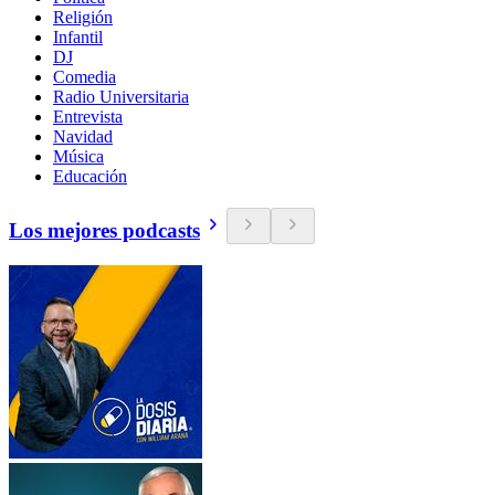
Religión
Infantil
DJ
Comedia
Radio Universitaria
Entrevista
Navidad
Música
Educación
Los mejores podcasts