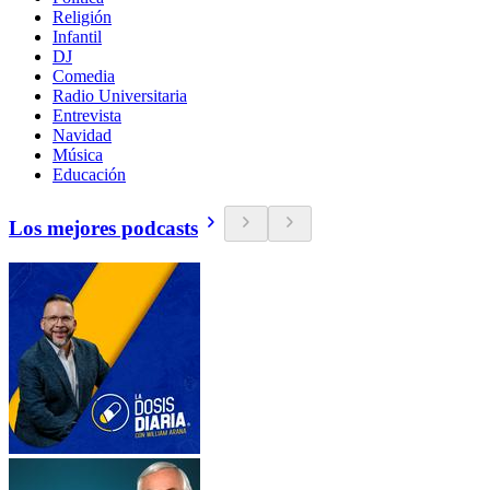
Religión
Infantil
DJ
Comedia
Radio Universitaria
Entrevista
Navidad
Música
Educación
Los mejores podcasts