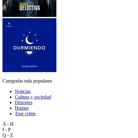
Categorías más populares
Noticias
Cultura y sociedad
Deportes
Humor
True crime
A - H
I - P
Q - Z