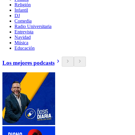
Religión
Infantil
DJ
Comedia
Radio Universitaria
Entrevista
Navidad
Música
Educación
Los mejores podcasts