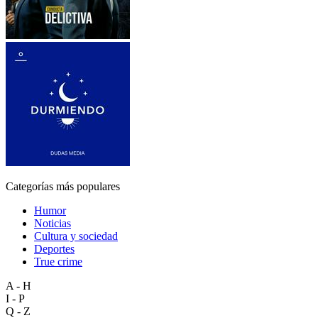
Categorías más populares
Humor
Noticias
Cultura y sociedad
Deportes
True crime
A - H
I - P
Q - Z