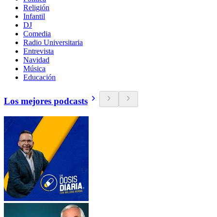
Religión
Infantil
DJ
Comedia
Radio Universitaria
Entrevista
Navidad
Música
Educación
Los mejores podcasts