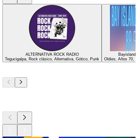
ALTERNATIVA ROCK RADIO
Bayislands
Tegucigalpa, Rock clásico, Alternativa, Gótico, Punk
Oldies, Años 70, 
Los mejores
podcasts
Los mejores
podcasts
Los mejores
podcasts