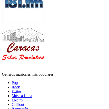
Géneros musicales más populares
Pop
Rock
Éxitos
Música latina
Electro
Chillout
Reggaetón