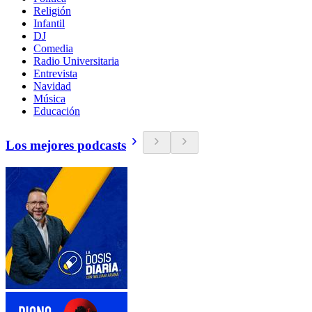
Religión
Infantil
DJ
Comedia
Radio Universitaria
Entrevista
Navidad
Música
Educación
Los mejores podcasts