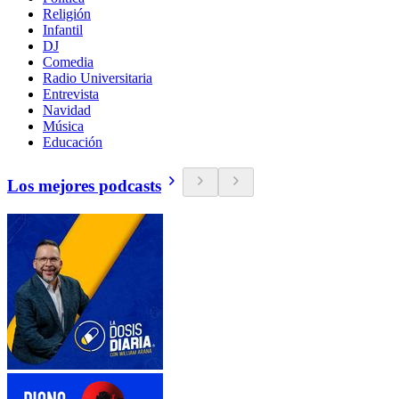
Religión
Infantil
DJ
Comedia
Radio Universitaria
Entrevista
Navidad
Música
Educación
Los mejores podcasts