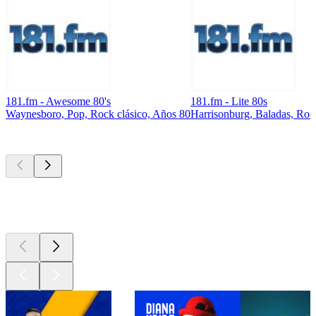
181.fm - Awesome 80's
181.fm - Lite 80s
Waynesboro, Pop, Rock clásico, Años 80
Harrisonburg, Baladas, Roc
Los mejores
podcasts
Los mejores
podcasts
Los mejores
podcasts