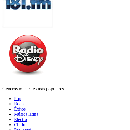
Géneros musicales más populares
Pop
Rock
Éxitos
Música latina
Electro
Chillout
Reggaetón