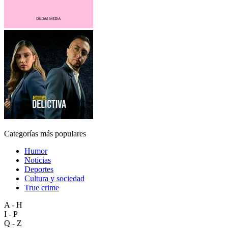
Categorías más populares
Humor
Noticias
Deportes
Cultura y sociedad
True crime
A - H
I - P
Q - Z